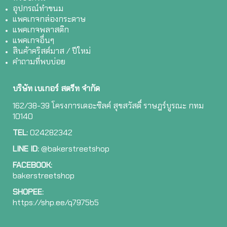
อุปกรณ์ทำขนม
แพคเกจกล่องกระดาษ
แพคเกจพลาสติก
แพคเกจอื่นๆ
สินค้าคริสต์มาส / ปีใหม่
คำถามที่พบบ่อย
บริษัท เบเกอร์ สตรีท จำกัด
162/38-39 โครงการเดอะซิลค์ สุขสวัสดิ์ ราษฎร์บูรณะ กทม
10140
TEL:
024282342
LINE ID:
@bakerstreetshop
FACEBOOK:
bakerstreetshop
SHOPEE:
ht
tps://shp.ee/q7975b5