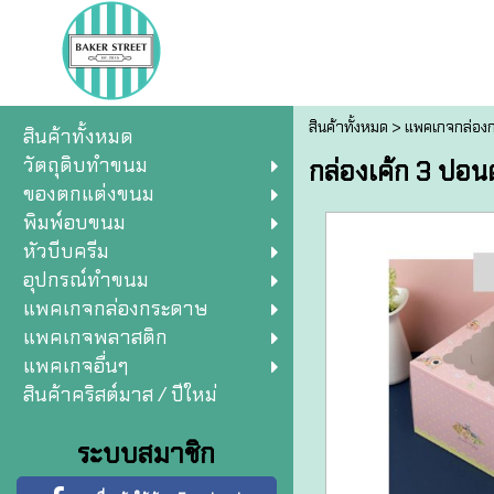
สินค้าทั้งหมด
>
แพคเกจกล่อง
สินค้าทั้งหมด
วัตถุดิบทำขนม
กล่องเค้ก 3 ปอน
ของตกแต่งขนม
พิมพ์อบขนม
หัวบีบครีม
อุปกรณ์ทำขนม
แพคเกจกล่องกระดาษ
แพคเกจพลาสติก
แพคเกจอื่นๆ
สินค้าคริสต์มาส / ปีใหม่
ระบบสมาชิก