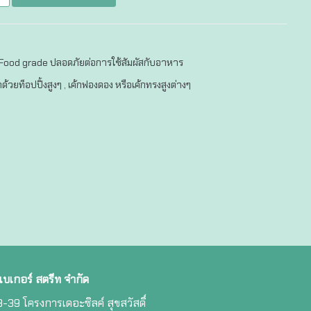
 Food grade ปลอดภัยต่อการใช้สัมผัสกับอาหาร
้วยท็อปปิ้งสูงๆ , เค้กฟองดอง หรือเค้กทรงสูงต่างๆ
 เบเกอร์ สตรีท จำกัด
-39 โครงการเดอะซิลค์ สุขสวัสดิ์