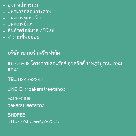
อุปกรณ์ทำขนม
แพคเกจกล่องกระดาษ
แพคเกจพลาสติก
แพคเกจอื่นๆ
สินค้าคริสต์มาส / ปีใหม่
คำถามที่พบบ่อย
บริษัท เบเกอร์ สตรีท จำกัด
162/38-39 โครงการเดอะซิลค์ สุขสวัสดิ์ ราษฎร์บูรณะ กทม
10140
TEL:
024282342
LINE ID:
@bakerstreetshop
FACEBOOK:
bakerstreetshop
SHOPEE:
ht
tps://shp.ee/q7975b5