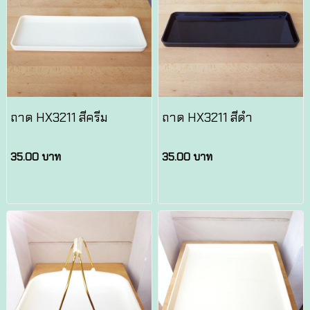
ถาด HX3211 สีครีม
ถาด HX3211 สีดำ
35.00 บาท
35.00 บาท