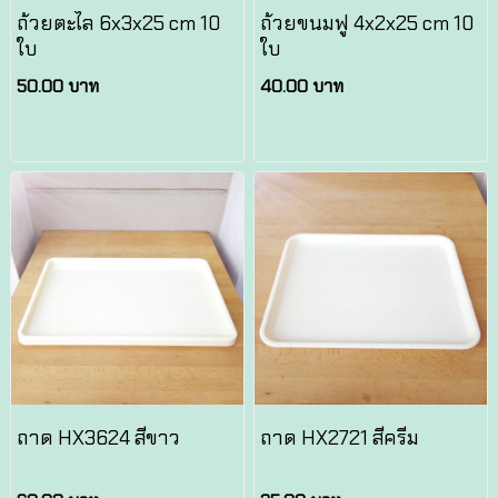
ถ้วยตะไล 6x3x25 cm 10
ถ้วยขนมฟู 4x2x25 cm 10
ใบ
ใบ
50.00 บาท
40.00 บาท
ถาด HX3624 สีขาว
ถาด HX2721 สีครีม