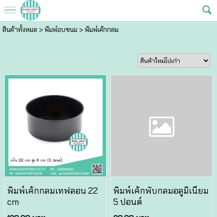
สินค้าทั้งหมด
>
พิมพ์อบขนม
>
พิมพ์เค้กกลม
พิมพ์เค้กกลมเทฟลอน 22
พิมพ์เค้กพับกลมอลูมิเนียม
cm
5 ปอนด์